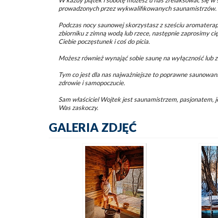
W każdy piątek i sobotę możesz u nas zrelaksować się 
prowadzonych przez wykwalifikowanych saunamistrzów.
Podczas nocy saunowej skorzystasz z sześciu aromaterap
zbiorniku z zimną wodą lub rzece, następnie zaprosimy cię
Ciebie poczęstunek i coś do picia.
Możesz również wynająć sobie saunę na wyłączność lub 
Tym co jest dla nas najważniejsze to poprawne saunowan
zdrowie i samopoczucie.
Sam właściciel Wojtek jest saunamistrzem, pasjonatem, 
Was zaskoczy.
GALERIA ZDJĘĆ