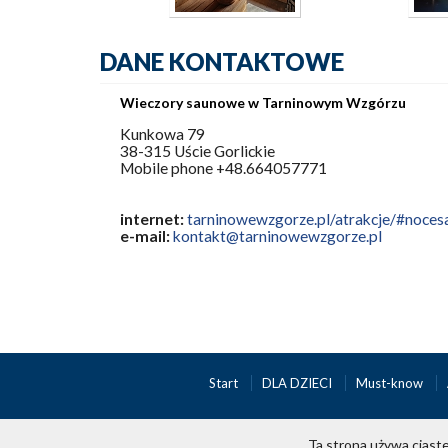
DANE KONTAKTOWE
Wieczory saunowe w Tarninowym Wzgórzu
Kunkowa 79
38-315 Uście Gorlickie
Mobile phone +48.664057771
internet:
tarninowewzgorze.pl/atrakcje/#noce
e-mail:
kontakt@tarninowewzgorze.pl
Start
DLA DZIECI
Must-know
Ta strona używa ciaste