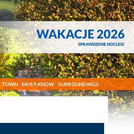
PL
TOWN
MUST-KNOW
SURROUNDINGS