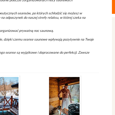
w saunie podczas zorganizowanych nocy saunowych
eutycznych seansów, po których schłodzić się możesz w
 na odpoczynek do naszej strefy relaksu, w której czeka na
zorganizować prywatną noc saunową.
ie, dzięki czemu seanse saunowe wpływają pozytywnie na Twoje
jego seanse są wyjątkowe i dopracowane do perfekcji. Zawsze