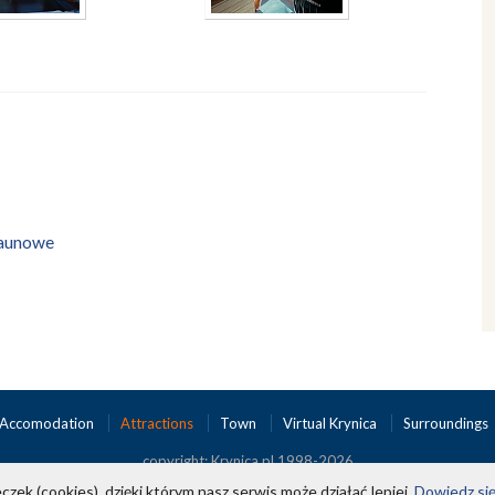
saunowe
Accomodation
Attractions
Town
Virtual Krynica
Surroundings
copyright; Krynica.pl 1998-2026
czek (cookies), dzięki którym nasz serwis może działać lepiej.
Dowiedz się