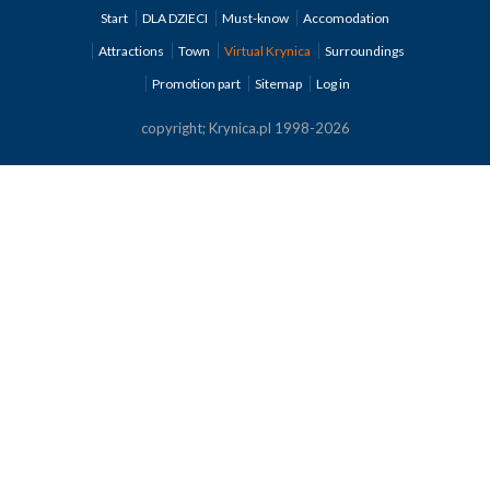
Start
DLA DZIECI
Must-know
Accomodation
Attractions
Town
Virtual Krynica
Surroundings
Promotion part
Sitemap
Log in
copyright; Krynica.pl 1998-2026