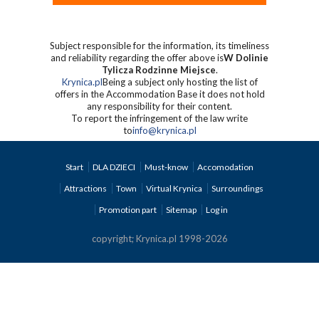
Subject responsible for the information, its timeliness
and reliability regarding the offer above is
W Dolinie
Tylicza Rodzinne Miejsce
.
Krynica.pl
Being a subject only hosting the list of
offers in the Accommodation Base it does not hold
any responsibility for their content.
To report the infringement of the law write
to
info@krynica.pl
Start
DLA DZIECI
Must-know
Accomodation
Attractions
Town
Virtual Krynica
Surroundings
Promotion part
Sitemap
Log in
copyright; Krynica.pl 1998-2026