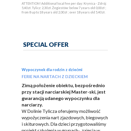
ATTENTION! Additional local fee per day: Krynica - Zdrój:
5,40 zł. Tylicz: 2,30 zł. Żegiestów: below 7 years old 0,00 zł ;
from 8 up to 18 years old 2,00 zł ; over 18 years old 5,40 zł.
SPECIAL OFFER
Wypoczynek dla rodzin z dziećmi
FERIE NA NARTACH Z DZIECKIEM
Zimą położenie obiektu, bezpośrednio
przy stacji narciarskiej Master-ski, jest
gwarancją udanego wypoczynku dla
narciarzy.
W Dolinie Tylicza oferujemy możliwość
wypożyczenia nart zjazdowych, biegowych
i skiturowych. Dla dzieci przygotowaliśmy
projekt szkolenia w grupach- zajęcia w