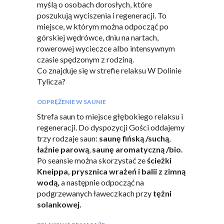
myślą o osobach dorosłych, które
poszukują wyciszenia i regeneracji. To
miejsce, w którym można odpocząć po
górskiej wędrówce, dniu na nartach,
rowerowej wycieczce albo intensywnym
czasie spędzonym z rodziną.
Co znajduje się w strefie relaksu W Dolinie
Tylicza?
ODPRĘŻENIE W SAUNIE
Strefa saun to miejsce głębokiego relaksu i
regeneracji. Do dyspozycji Gości oddajemy
trzy rodzaje saun:
saunę fińską /suchą
,
łaźnie parową
,
saunę aromatyczną /bio.
Po seansie można skorzystać ze
ścieżki
Kneippa, prysznica wrażeń i balii z zimną
wodą,
a następnie odpocząć na
podgrzewanych ławeczkach przy
tężni
solankowej.