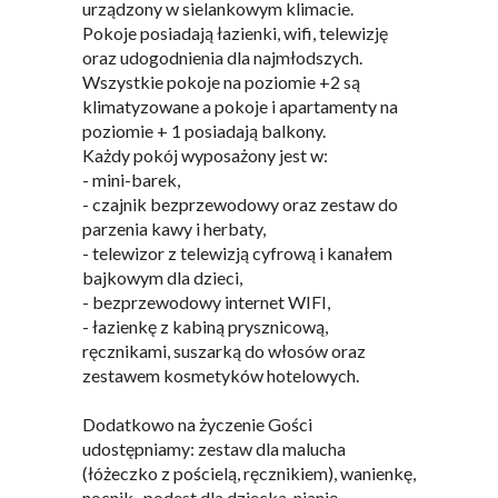
urządzony w sielankowym klimacie.
Pokoje posiadają łazienki, wifi, telewizję
oraz udogodnienia dla najmłodszych.
Wszystkie pokoje na poziomie +2 są
klimatyzowane a pokoje i apartamenty na
poziomie + 1 posiadają balkony.
Każdy pokój wyposażony jest w:
- mini-barek,
- czajnik bezprzewodowy oraz zestaw do
parzenia kawy i herbaty,
- telewizor z telewizją cyfrową i kanałem
bajkowym dla dzieci,
- bezprzewodowy internet WIFI,
- łazienkę z kabiną prysznicową,
ręcznikami, suszarką do włosów oraz
zestawem kosmetyków hotelowych.
Dodatkowo na życzenie Gości
udostępniamy: zestaw dla malucha
(łóżeczko z pościelą, ręcznikiem), wanienkę,
nocnik, podest dla dziecka, nianię