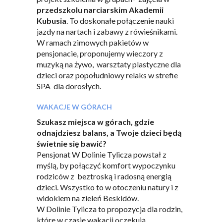
przedszkolu narciarskim Akademii
Kubusia
. To doskonałe połączenie nauki
jazdy na nartach i zabawy z rówieśnikami.
W ramach zimowych pakietów w
pensjonacie, proponujemy wieczory z
muzyką na żywo, warsztaty plastyczne dla
dzieci oraz popołudniowy relaks w strefie
SPA dla dorosłych.
WAKACJE W GÓRACH
Szukasz miejsca w górach, gdzie
odnajdziesz balans, a Twoje dzieci będą
świetnie się bawić?
Pensjonat W Dolinie Tylicza powstał z
myślą, by połączyć komfort wypoczynku
rodziców z beztroską i radosną energią
dzieci. Wszystko to w otoczeniu natury i z
widokiem na zieleń Beskidów.
W Dolinie Tylicza to propozycja dla rodzin,
które w czasie wakacji oczekują